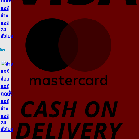
M
โทร
D