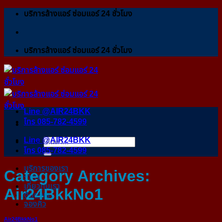
ข้าม
บริการล้างแอร์ ซ่อมแอร์ 24 ชั่วโมง
ไป
ยัง
เนื้อหา
บริการล้างแอร์ ซ่อมแอร์ 24 ชั่วโมง
Line @AIR24BKK
โทร 085-782-4599
Line @AIR24BKK
ค้นหา:
โทร 085-782-4599
บริการของเรา
Category Archives:
ราคา
เกี่ยวกับเรา
Air24BkkNo1
ติดต่อเรา
จองคิว
Air24BkkNo1